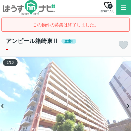
0
お気に入り
この物件の募集は終了しました。
アンピール箱崎東Ⅱ
空室0
-
1
/
10