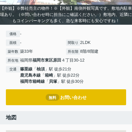
【外観】※弊社売主の物件！※【外観】南側外観写真です。敷地内駐車
場あり。（※問い合わせ時に担当にご確認ください。）敷地内、近隣に
もコインパーキングも多く、急な来客時にも安心ですね！
-
価格
-
2LDK
面積
間取り
築33年
8階/8階建
築年数
所在階
福岡県
福岡市東区
原田
４丁目30-12
所在地
篠栗線
「
柚須
」駅 徒歩21分
交通
鹿児島本線
「
箱崎
」駅 徒歩22分
福岡市箱崎線
「
貝塚
」駅 徒歩30分
お問い合わせ
無料
地図