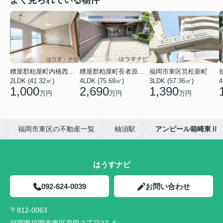
よく見られている物件
糟屋郡粕屋町内橋西多の津団地
糟屋郡粕屋町長者原東２丁目
福岡市東区筥松新町
2LDK (41.32㎡)
4LDK (75.69㎡)
3LDK (57.36㎡)
4
1,000
2,690
1,390
万円
万円
万円
福岡市東区の不動産一覧
柚須駅
アンピール箱崎東Ⅱ
はうすナビ
092-624-0039
お問い合わせ
〒812-0063