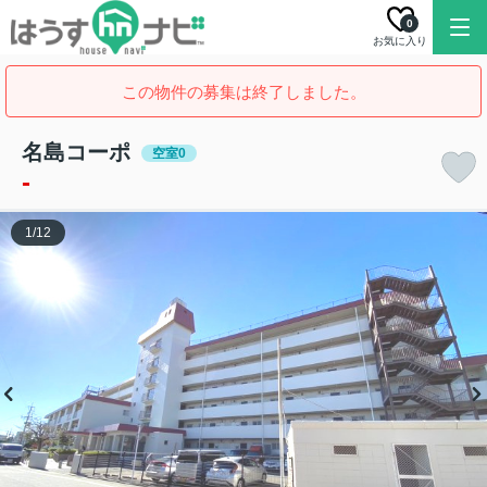
0
お気に入り
この物件の募集は終了しました。
名島コーポ
空室0
-
1
/
12