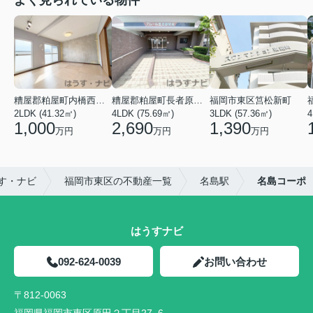
よく見られている物件
糟屋郡粕屋町内橋西多の津団地
糟屋郡粕屋町長者原東２丁目
福岡市東区筥松新町
2LDK (41.32㎡)
4LDK (75.69㎡)
3LDK (57.36㎡)
4
1,000
2,690
1,390
万円
万円
万円
す・ナビ
福岡市東区の不動産一覧
名島駅
名島コーポ
はうすナビ
092-624-0039
お問い合わせ
〒812-0063