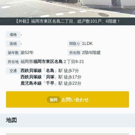
【外観】福岡市東区名島二丁目、総戸数101戸、6階建！
-
価格
-
1LDK
面積
間取り
築52年
2階/6階建
築年数
所在階
福岡県
福岡市東区
名島
２丁目8-21
所在地
西鉄貝塚線
「
名島
」駅 徒歩7分
交通
西鉄貝塚線
「
貝塚
」駅 徒歩17分
鹿児島本線
「
千早
」駅 徒歩22分
お問い合わせ
無料
地図