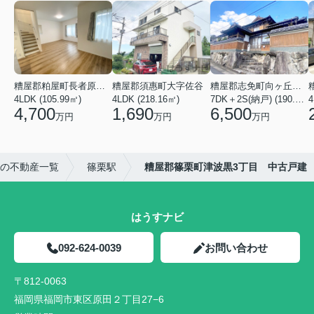
糟屋郡粕屋町長者原東７丁目
糟屋郡須惠町大字佐谷
糟屋郡志免町向ヶ丘２丁目
4LDK (105.99㎡)
4LDK (218.16㎡)
7DK＋2S(納戸) (190.96㎡)
4
4,700
1,690
6,500
万円
万円
万円
の不動産一覧
篠栗駅
糟屋郡篠栗町津波黒3丁目 中古戸建
はうすナビ
092-624-0039
お問い合わせ
〒812-0063
福岡県福岡市東区原田２丁目27−6