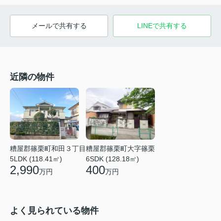
メールで共有する
LINEで共有する
近隣の物件
糟屋郡篠栗町和田３丁目
糟屋郡篠栗町大字篠栗
5LDK (118.41㎡)
6SDK (128.18㎡)
2,990
400
万円
万円
よく見られている物件