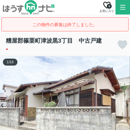
0
お気に入り
この物件の募集は終了しました。
糟屋郡篠栗町津波黒3丁目 中古戸建
-
1
/
16