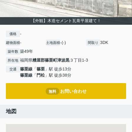
【外観】木造セメント瓦葺平屋建て！
-
価格
-
-(-)
3DK
建物面積
土地面積
間取り
築49年
築年数
福岡県
糟屋郡篠栗町
津波黒
３丁目1-3
所在地
篠栗線
「
篠栗
」駅 徒歩13分
交通
篠栗線
「
門松
」駅 徒歩38分
お問い合わせ
無料
地図