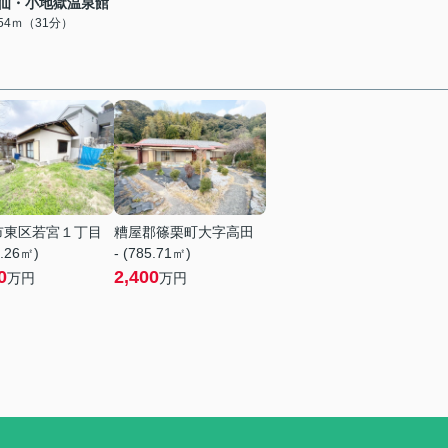
仙・小地獄温泉館
454ｍ（31分）
市東区若宮１丁目
糟屋郡篠栗町大字高田
4.26㎡)
- (785.71㎡)
0
2,400
万円
万円