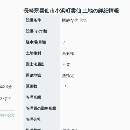
長崎県雲仙市小浜町雲仙 土地の詳細情報
設備条件
閑静な住宅地
設備(その他)
-
駐車場/月額
-/-
土地権利
所有権
国土法届出
不要
用途地域
無指定
車33分
区画数
- / -
管理形態
-
ス停下
管理員の勤務形態
-
情報の見方
管理会社
-