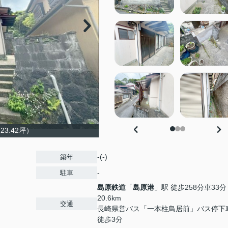
23.42坪）
-(-)
築年
-
駐車
島原鉄道
「
島原港
」駅 徒歩258分車33分
20.6km
交通
長崎県営バス「一本柱鳥居前」バス停
徒歩3分