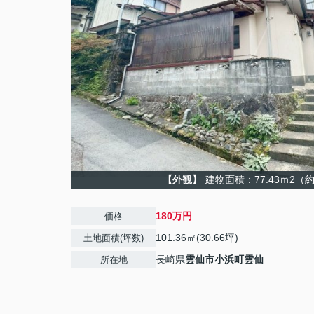
【外観】
建物面積：77.43ｍ2（約
180万円
価格
101.36㎡(30.66坪)
土地面積(坪数)
長崎県
雲仙市
小浜町雲仙
所在地