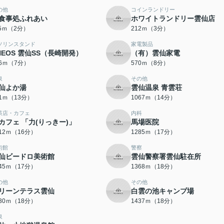
の他
コインランドリー
食事処ふれあい
ホワイトランドリー雲仙店
15ｍ（2分）
212ｍ（3分）
ソリンスタンド
家電製品
NEOS 雲仙SS（長崎開発）
（有）雲仙家電
26ｍ（7分）
570ｍ（8分）
泉
その他
仙よか湯
雲仙温泉 青雲荘
91ｍ（13分）
1067ｍ（14分）
茶店・カフェ
内科
カフェ 「力(りっきー)」
馬場医院
212ｍ（16分）
1285ｍ（17分）
術館
警察
仙ビードロ美術館
雲仙警察署雲仙駐在所
345ｍ（17分）
1368ｍ（18分）
の他
その他
リーンテラス雲仙
白雲の池キャンプ場
430ｍ（18分）
1437ｍ（18分）
泉