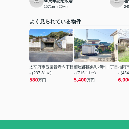
50周年記念広場
雲
1571ｍ（20分）
2
よく見られている物件
太宰府市観世音寺６丁目
糟屋郡篠栗町和田１丁目
福岡
- (237.31㎡)
- (716.11㎡)
- (45
580
5,400
6,00
万円
万円