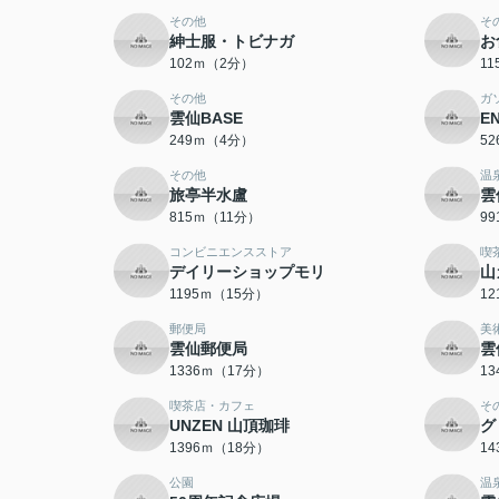
その他
そ
紳士服・トビナガ
お
102ｍ（2分）
1
その他
ガ
雲仙BASE
E
249ｍ（4分）
5
その他
温
旅亭半水盧
雲
815ｍ（11分）
9
コンビニエンスストア
喫
デイリーショップモリ
山
1195ｍ（15分）
1
郵便局
美
雲仙郵便局
雲
1336ｍ（17分）
1
喫茶店・カフェ
そ
UNZEN 山頂珈琲
グ
1396ｍ（18分）
1
公園
温