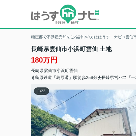
糟屋郡で不動産売却をご検討中の方ははうす・ナビ
雲仙
長崎県雲仙市小浜町雲仙 土地
180万円
長崎県
雲仙市
小浜町雲仙
島原鉄道「島原港」駅徒歩258分
長崎県営バス「一
1
/
22