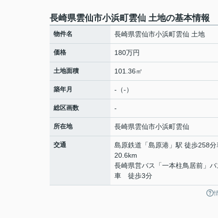
長崎県雲仙市小浜町雲仙 土地の基本情報
物件名
長崎県雲仙市小浜町雲仙 土地
価格
180万円
土地面積
101.36㎡
築年月
-（-）
総区画数
-
所在地
長崎県
雲仙市
小浜町雲仙
交通
島原鉄道
「
島原港
」駅 徒歩258分
20.6km
長崎県営バス「一本柱鳥居前」バ
車 徒歩3分