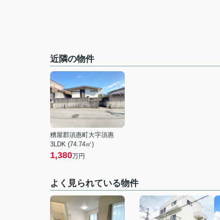
近隣の物件
糟屋郡須惠町大字須惠
3LDK (74.74㎡)
1,380
万円
よく見られている物件