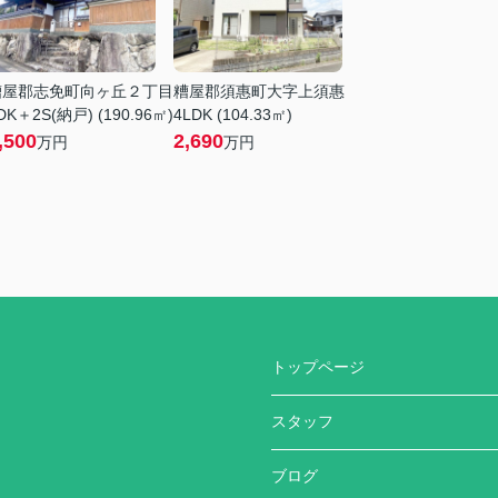
糟屋郡志免町向ヶ丘２丁目
糟屋郡須惠町大字上須惠
DK＋2S(納戸) (190.96㎡)
4LDK (104.33㎡)
,500
2,690
万円
万円
トップページ
スタッフ
ブログ