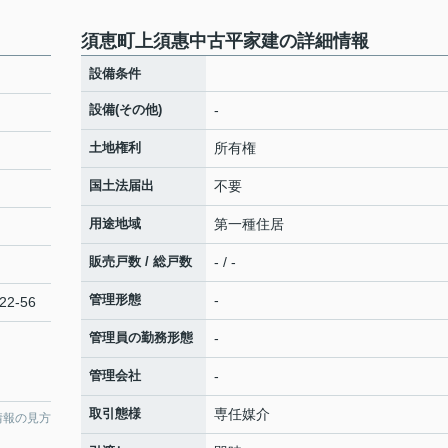
須恵町上須惠中古平家建の詳細情報
設備条件
設備(その他)
-
土地権利
所有権
国土法届出
不要
用途地域
第一種住居
販売戸数 / 総戸数
- / -
管理形態
-
22-56
管理員の勤務形態
-
管理会社
-
取引態様
専任媒介
情報の見方