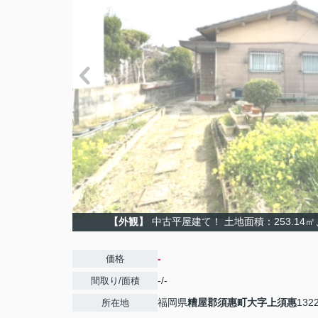
【外観】
中古平屋建て！ 土地面積：253.14㎡
-
価格
-/-
間取り/面積
福岡県
糟屋郡須惠町
大字上須惠
132
所在地