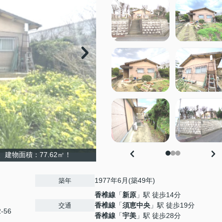
、建物面積：77.62㎡！
1977年6月(築49年)
築年
香椎線
「
新原
」駅 徒歩14分
香椎線
「
須恵中央
」駅 徒歩19分
交通
2-56
香椎線
「
宇美
」駅 徒歩28分