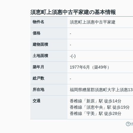
須恵町上須惠中古平家建の基本情報
物件名
須恵町上須惠中古平家建
価格
-
建物面積
-
土地面積
-(-)
築年月
1977年6月（築49年）
総戸数
-
所在地
福岡県
糟屋郡須惠町
大字上須惠
13
交通
香椎線
「
新原
」駅 徒歩14分
香椎線
「
須恵中央
」駅 徒歩19分
香椎線
「
宇美
」駅 徒歩28分