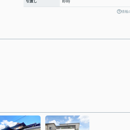
引渡し
即時
情報