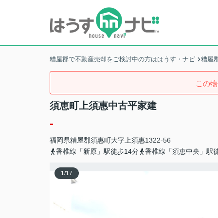
糟屋郡で不動産売却をご検討中の方ははうす・ナビ
糟屋
この物
須恵町上須惠中古平家建
-
福岡県
糟屋郡須惠町
大字上須惠
1322-56
香椎線「新原」駅徒歩14分
香椎線「須恵中央」駅徒
1
/
17