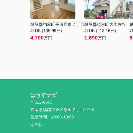
糟屋郡粕屋町長者原東７丁目
糟屋郡須惠町大字佐谷
4LDK (105.99㎡)
4LDK (218.16㎡)
7
4,700
1,690
6
万円
万円
はうすナビ
〒812-0063
福岡県福岡市東区原田２丁目27−6
営業時間：
10:00-19:00
定休日：
-