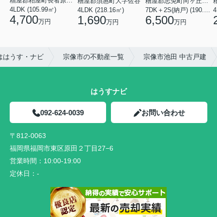
糟屋郡粕屋町長者原東７丁目
糟屋郡須惠町大字佐谷
糟屋郡志免町向ヶ丘２丁目
4LDK (105.99㎡)
4LDK (218.16㎡)
7DK＋2S(納戸) (190.96㎡)
4
4,700
1,690
6,500
万円
万円
万円
ははうす・ナビ
宗像市の不動産一覧
宗像市池田 中古戸建
はうすナビ
092-624-0039
お問い合わせ
〒812-0063
福岡県福岡市東区原田２丁目27−6
営業時間：
10:00-19:00
定休日：
-