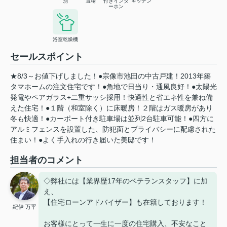
別
置場
付きインタ
キッチン
ーホン
浴室乾燥機
セールスポイント
★8/3～お値下げしました！●宗像市池田の中古戸建！2013年築
タマホームの注文住宅です！●角地で日当り・通風良好！●太陽光
発電やペアガラス+二重サッシ採用！快適性と省エネ性を兼ね備
えた住宅！●１階（和室除く）に床暖房！２階はガス暖房があり
冬も快適！●カーポート付き駐車場は並列2台駐車可能！●四方に
アルミフェンスを設置した、防犯面とプライバシーに配慮された
住まい！●よく手入れの行き届いた美邸です！
担当者のコメント
◇弊社には【業界歴17年のベテランスタッフ】に加
え、
【住宅ローンアドバイザー】も在籍しております！
紀伊 万平
お客様にとって一生に一度の住宅購入、不安なこと