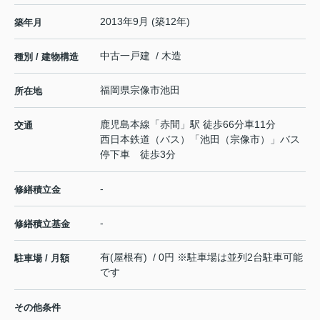
2013年9月 (築12年)
築年月
中古一戸建 / 木造
種別 / 建物構造
福岡県
宗像市
池田
所在地
鹿児島本線
「
赤間
」駅 徒歩66分車11分
交通
西日本鉄道（バス）「池田（宗像市）」バス
停下車 徒歩3分
-
修繕積立金
-
修繕積立基金
有(屋根有) / 0円 ※駐車場は並列2台駐車可能
駐車場 / 月額
です
その他条件