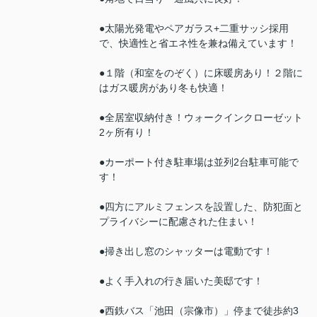
●太陽光発電やペアガラス+二重サッシ採用
で、快適性と省エネ性を兼ね備えています！
●１階（和室をのぞく）に床暖房あり！２階に
はガス暖房があり冬も快適！
●全居室収納付き！ウォークインクローゼット
2ヶ所有り！
●カーポート付き駐車場は並列2台駐車可能で
す！
●四方にアルミフェンスを設置した、防犯面と
プライバシーに配慮された住まい！
●掃き出し窓のシャッターは電動です！
●よく手入れの行き届いた美邸です！
●西鉄バス「池田（宗像市）」停まで徒歩約3