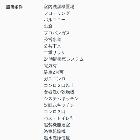
室内洗濯機置場
設備条件
フローリング
バルコニー
出窓
プロパンガス
公営水道
公共下水
二重サッシ
24時間換気システム
電気有
駐車2台可
ガスコンロ
コンロ２口以上
食器洗い乾燥機
システムキッチン
対面式キッチン
コンロ３口
バス・トイレ別
追焚機能浴室
浴室乾燥機
温水洗浄便座