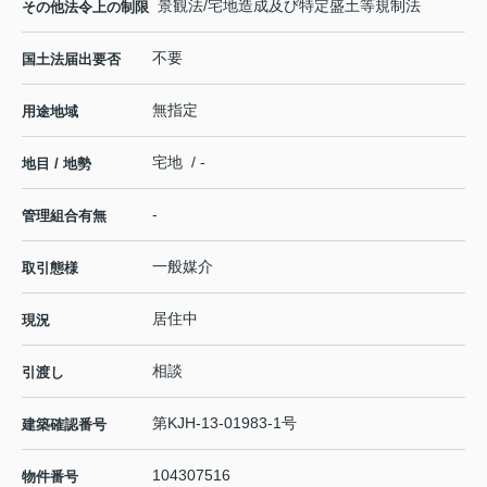
景観法/宅地造成及び特定盛土等規制法
その他法令上の制限
不要
国土法届出要否
無指定
用途地域
宅地 / -
地目 / 地勢
-
管理組合有無
一般媒介
取引態様
居住中
現況
相談
引渡し
第KJH-13-01983-1号
建築確認番号
104307516
物件番号