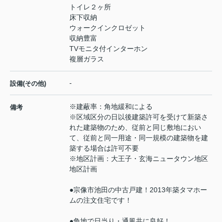
トイレ２ヶ所
床下収納
ウォークインクロゼット
収納豊富
TVモニタ付インターホン
複層ガラス
-
設備(その他)
※建蔽率：角地緩和による
備考
※区域区分の日以後建築許可を受けて新築さ
れた建築物のため、従前と同じ敷地におい
て、従前と同一用途・同一規模の建築物を建
築する場合は許可不要
※地区計画：大王子・玄海ニュータウン地区
地区計画
●宗像市池田の中古戸建！2013年築タマホー
ムの注文住宅です！
●角地で日当り・通風共に良好！