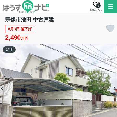
0
お気に入り
宗像市池田 中古戸建
8月3日 値下げ
2,490
万円
1
/
48