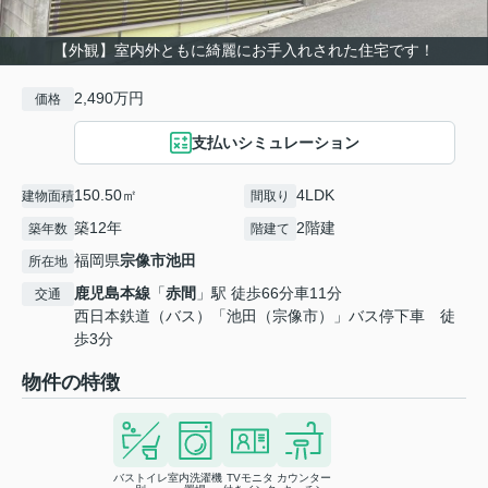
【外観】室内外ともに綺麗にお手入れされた住宅です！
2,490万円
価格
支払いシミュレーション
150.50㎡
4LDK
建物面積
間取り
築12年
2階建
築年数
階建て
福岡県
宗像市
池田
所在地
鹿児島本線
「
赤間
」駅 徒歩66分車11分
交通
西日本鉄道（バス）「池田（宗像市）」バス停下車 徒
歩3分
物件の特徴
バストイレ
室内洗濯機
TVモニタ
カウンター