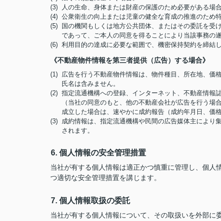
(3) 人の生命、身体または財産の保護のため必要がある
(4) 公衆衛生の向上または児童の健全な育成の推進のた
(5) 国の機関もしくは地方公共団体、またはその委託を
であって、ご本人の同意を得ることにより当該事務の
(6) 利用目的の達成に必要な範囲で、機密保持契約を締
《不動産物件情報を第三者提供（広告）する場合》
(1) 広告を行う不動産物件情報は、物件種目、所在地、
氏名は含みません。
(2) 指定流通機構への登録、インターネット、不動産情
（当社の同意のもと、他の不動産会社が広告を行う場合
成立した場合は、速やかに成約報告（成約年月日、価
(3) 成約情報は、指定流通機構や民間の広告媒体主によ
されます。
6. 個人情報の安全管理措置
当社が有する個人情報は適正かつ慎重に管理し、個人
つ適切な安全管理措置を講じます。
7. 個人情報取扱の委託
当社が有する個人情報について、その取扱いを外部に