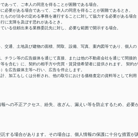
場合であって、ご本人の同意を得ることが困難である場合。
め特に必要がある場合であって、ご本人の同意を得ることが困難であるとき。
受けたものが法令の定める事務を遂行することに対して協力する必要がある場合
遂行に支障を及ぼす恐れがあるとき。
結している信頼出来る業務委託先に対し、必要な範囲で開示する場合。
価格、交通、土地及び建物の面積、間取、設備、写真、案内図等であり、個人の
報誌、チラシ等の広告媒体を通じて直接、または他の不動産会社を通じて間接的
等を含む）に、契約の相手方や売買・賃貸借希望者に提供されます。 契約
格）を広告媒体主等へ行い、広告を停止します。
り集計、加工もしくは分析され、他の取引における価格査定の資料等として利用
情報への不正アクセス、紛失、改ざん、漏えい等を防止するため、必要
委託する場合があります。その場合は、個人情報の保護に十分な措置が