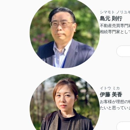
シマモト ノリユ
島元 則行
不動産売買専門
相続専門家とし
で信頼できる情
売り込む営業マ
ビゲーターとし
に幸せをもらた
ル解決、相続を
す。
イトウ ミカ
伊藤 美香
お客様が理想の
たいと思っています！ 人とのつな
全力でサポート
日々学びながら
できるように頑