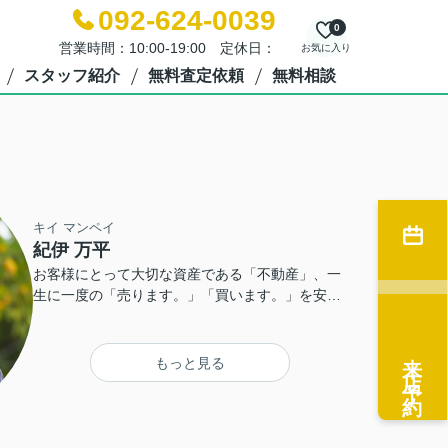
092-624-0039
0
営業時間：10:00-19:00 定休日：
お気に入り
スタッフ紹介
無料査定依頼
無料相談
キイ マンペイ
紀伊 万平
お客様にとって大切な資産である「不動産」、一
生に一度の「売ります。」「買います。」を安
心・安全にお取引できるように、誠意を持って対
応することを心掛けております！ 分からないこと
来店予約
だらけの「不動産売却」「不動産購入」、是非お
もっと見る
気軽にご相談下さいね！ 福岡市東区・糟屋郡の不
動産査定はスピーディーに対応させていただきま
す！