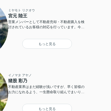
ミヤモト リクオウ
宮元 陸王
営業メンバーとして不動産売却・不動産購入を検
討されているお客様の対応を行っています。今年
で29歳、不動産業界6年目。まだまだ若輩者では
ありますが、とにかく真摯にお客様に向き合って
いこうと存じております。皆様が納得のいく不動
もっと見る
産売却・購入ができるように精一杯お手伝いさせ
ていただきます！
イノマタ アヤノ
猪股 彩乃
不動産業界はまだ経験が浅いですが、早く皆様の
お力になれるよう、一生懸命取り組んでまいりま
す。 明るく元気にがんばりますので、どうぞよろ
しくお願いいたします！
もっと見る