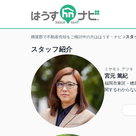
スタ
糟屋郡で不動産売却をご検討中の方ははうす・ナビ
スタッフ紹介
ミヤモト アツキ
宮元 篤紀
福岡市東区・糟
関するわからな
なことでも、お