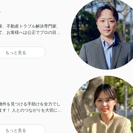
キ
家、不動産トラブル解決専門家、
て、お客様へは公正でプロの目線
報を提供いたします。自社商品を
ンとは違い、お客様に寄り添うナ
て、福岡市東区・糟屋郡のお客様
もっと見る
す不動産売買取引、不動産トラブ
実現することをお約束いたしま
物件を見つける手助けを全力でし
がりを大切に、
を提供したいと考えています。
、皆さんと一緒に良い取引を実現
張ります！
もっと見る