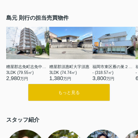
島元 則行の担当売買物件
糟屋郡志免町志免中央４丁目
糟屋郡須惠町大字須惠
福岡市東区雁の巣２丁目
3LDK (79.55㎡)
3LDK (74.74㎡)
- (318.57㎡)
-
2,980
1,380
3,800
万円
万円
万円
もっと見る
スタッフ紹介