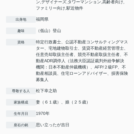
ン,デザイナーズ,タワーマンション,高齢者向け,
ファミリー向け,駅近物件
福岡県
出身地
（低山）登山
趣味
特定行政書士、公認不動産コンサルティングマス
資格
ター、宅地建物取引士、賃貸不動産経営管理士、
任意売却取扱主任者、競売不動産取扱主任者、不
動産ADR調停人（法務大臣認証裁判外紛争解決
機関：日本不動産仲裁機構）、AFP/２級FP、不
動産相談員、住宅ローンアドバイザー、損害保険
募集人
松下幸之助
尊敬する人
妻（６１歳）、娘（２５歳）
家族構成
1970年
生年月日
思い立ったが吉日
座右の銘