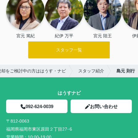
宮元 篤紀
紀伊 万平
宮元 陸王
伊
スタッフ一覧
売却をご検討中の方ははうす・ナビ
スタッフ紹介
島元 則行
はうすナビ
092-624-0039
お問い合わせ
〒812-0063
福岡県福岡市東区原田２丁目27−6
営業時間：
10:00-19:00