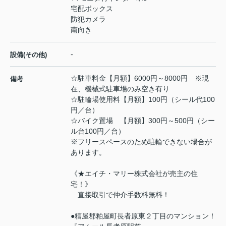
宅配ボックス
防犯カメラ
南向き
-
設備(その他)
☆駐車料金【月額】6000円～8000円 ※現
備考
在、機械式駐車場のみ空き有り
☆駐輪場使用料【月額】100円（シール代100
円／台）
☆バイク置場 【月額】300円～500円（シー
ル台100円／台）
※フリースペースのため駐輪できない場合が
あります。
《★エイチ・マリー株式会社が売主の住
宅！》
直接取引で仲介手数料無料！
●糟屋郡粕屋町長者原東２丁目のマンション！