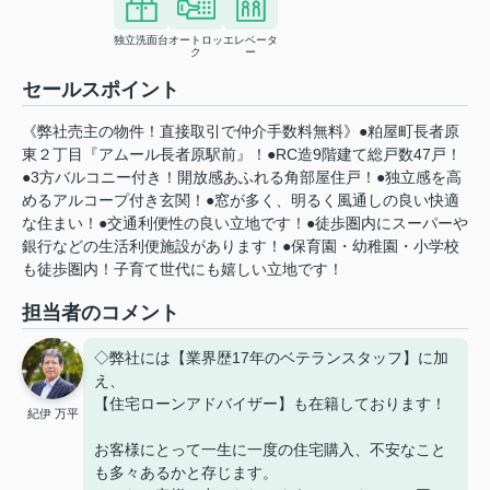
独立洗面台
オートロッ
エレベータ
ク
ー
セールスポイント
《弊社売主の物件！直接取引で仲介手数料無料》●粕屋町長者原
東２丁目『アムール長者原駅前』！●RC造9階建て総戸数47戸！
●3方バルコニー付き！開放感あふれる角部屋住戸！●独立感を高
めるアルコープ付き玄関！●窓が多く、明るく風通しの良い快適
な住まい！●交通利便性の良い立地です！●徒歩圏内にスーパーや
銀行などの生活利便施設があります！●保育園・幼稚園・小学校
も徒歩圏内！子育て世代にも嬉しい立地です！
担当者のコメント
◇弊社には【業界歴17年のベテランスタッフ】に加
え、
【住宅ローンアドバイザー】も在籍しております！
紀伊 万平
お客様にとって一生に一度の住宅購入、不安なこと
も多々あるかと存じます。