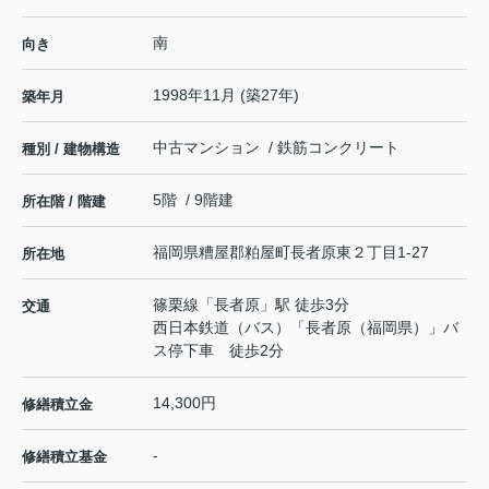
南
向き
1998年11月 (築27年)
築年月
中古マンション / 鉄筋コンクリート
種別 / 建物構造
5階 / 9階建
所在階 / 階建
福岡県
糟屋郡粕屋町
長者原東
２丁目1-27
所在地
篠栗線
「
長者原
」駅 徒歩3分
交通
西日本鉄道（バス）「長者原（福岡県）」バ
ス停下車 徒歩2分
14,300円
修繕積立金
-
修繕積立基金