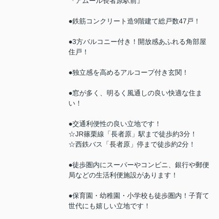
『アムール長者原駅前』
●鉄筋コンクリート造9階建て総戸数47戸！
●3方バルコニー付き！開放感あふれる角部屋
住戸！
●独立感を高めるアルコープ付き玄関！
●窓が多く、明るく風通しの良い快適な住ま
い！
●交通利便性の良い立地です！
☆JR篠栗線「長者原」駅まで徒歩約3分！
☆西鉄バス「長者原」停まで徒歩約2分！
●徒歩圏内にスーパーやコンビニ、銀行や郵便
局などの生活利便施設があります！
●保育園・幼稚園・小学校も徒歩圏内！子育て
世代にも嬉しい立地です！