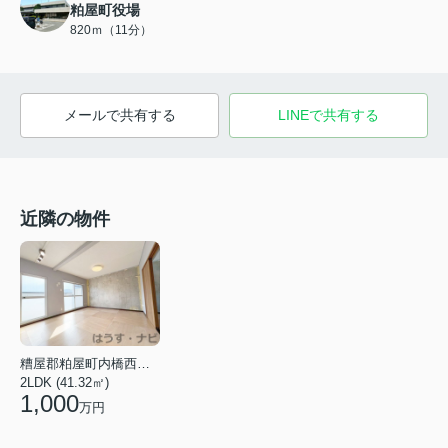
粕屋町役場
820ｍ（11分）
メールで共有する
LINEで共有する
近隣の物件
糟屋郡粕屋町内橋西多の津団地
2LDK (41.32㎡)
1,000
万円