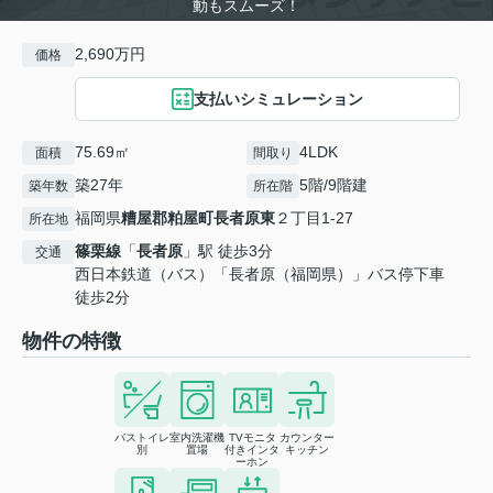
動もスムーズ！
2,690万円
価格
支払いシミュレーション
75.69㎡
4LDK
面積
間取り
築27年
5階/9階建
築年数
所在階
福岡県
糟屋郡粕屋町
長者原東
２丁目1-27
所在地
篠栗線
「
長者原
」駅 徒歩3分
交通
西日本鉄道（バス）「長者原（福岡県）」バス停下車
徒歩2分
物件の特徴
バストイレ
室内洗濯機
TVモニタ
カウンター
別
置場
付きインタ
キッチン
ーホン