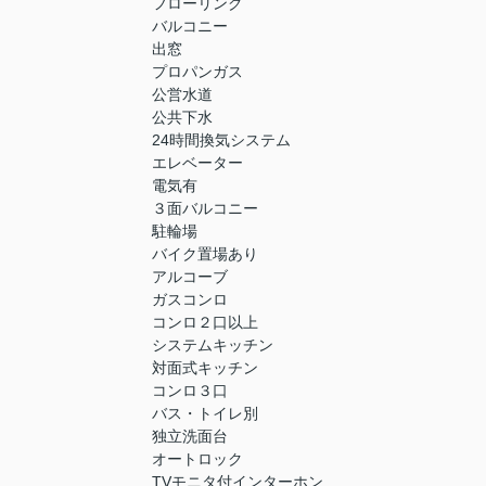
フローリング
バルコニー
出窓
プロパンガス
公営水道
公共下水
24時間換気システム
エレベーター
電気有
３面バルコニー
駐輪場
バイク置場あり
アルコーブ
ガスコンロ
コンロ２口以上
システムキッチン
対面式キッチン
コンロ３口
バス・トイレ別
独立洗面台
オートロック
TVモニタ付インターホン