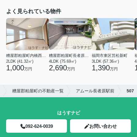
よく見られている物件
糟屋郡粕屋町長者原東２丁目
糟屋郡粕屋町内橋西多の津団地
福岡市東区筥松新町
4LDK (75.69㎡)
2LDK (41.32㎡)
3LDK (57.36㎡)
4
2,690
1,000
1,390
万円
万円
万円
糟屋郡粕屋町の不動産一覧
アムール長者原駅前
507
はうすナビ
092-624-0039
お問い合わせ