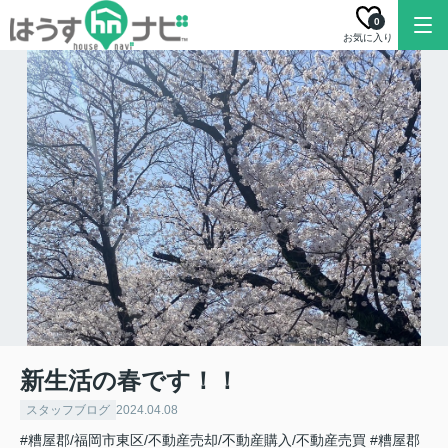
0
お気に入り
新生活の春です！！
スタッフブログ
2024.04.08
#糟屋郡/福岡市東区/不動産売却/不動産購入/不動産売買
#糟屋郡