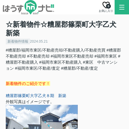
0
お気に入り
☆新着物件☆糟屋郡篠栗町大字乙犬
新築
新着物件情報
2024.05.21
#糟屋郡/福岡市東区/不動産売却/不動産購入/不動産売買
#糟屋郡
不動産売却
#不動産売却
#福岡市東区不動産売却
#福岡市東区
#
糟屋郡不動産購入
#福岡市東区不動産購入
#東区 中古マンシ
ョン
#福岡市東区/不動産/査定
#糟屋郡/不動産/査定
新
着物件のご紹介です！
糟屋郡篠栗町大字乙犬８期 新築
外観写真はイメージです。