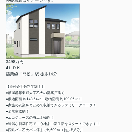
外観写真はイメージです。
3498万円
4ＬＤＫ
篠栗線「門松」駅 徒歩14分
【※仲介手数料半額！】
●糟屋郡篠栗町大字乙犬の新築戸建て
●敷地面積 約143.64㎡！建物面積 約109.05㎡！
●家族の衣類をまとめて収納できるファミリークローク！
●全居室収納！
●エコジョーズの省エネ物件！
●綺麗な新築住宅で、心地よい新生活をスタートできます！
●西鉄バス乙犬バス停まで約600ｍ（徒歩約8分）