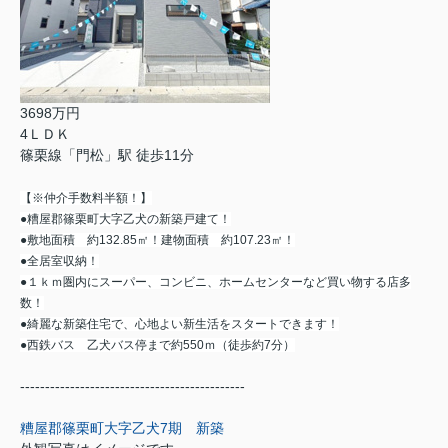
3698万円
4ＬＤＫ
篠栗線「門松」駅 徒歩11分
【※仲介手数料半額！】
●糟屋郡篠栗町大字乙犬の新築戸建て！
●敷地面積 約132.85㎡！建物面積 約107.23㎡！
●全居室収納！
●１ｋｍ圏内にスーパー、コンビニ、ホームセンターなど買い物する店多
数！
●綺麗な新築住宅で、心地よい新生活をスタートできます！
●西鉄バス 乙犬バス停まで約550ｍ（徒歩約7分）
---------------------------------------------
糟屋郡篠栗町大字乙犬7期 新築