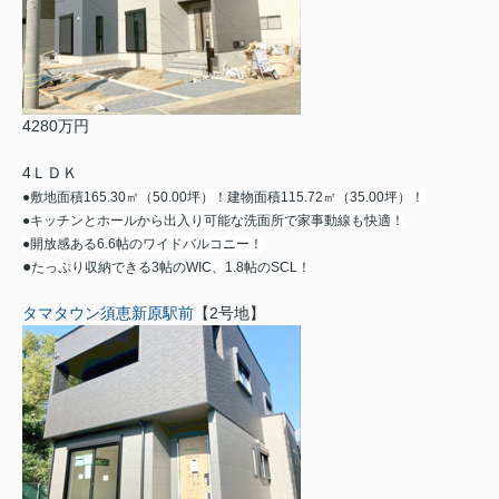
4280万円
4ＬＤＫ
●敷地面積165.30㎡（50.00坪）！建物面積115.72㎡（35.00坪）！
●キッチンとホールから出入り可能な洗面所で家事動線も快適！
●開放感ある6.6帖のワイドバルコニー！
●
たっぷり収納できる3帖のWIC、1.8帖のSCL！
タマタウン須恵新原駅前
【2号地】