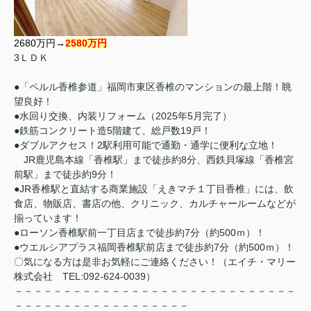
2680万円→
2580万円
3ＬＤＫ
●「ペルル香椎参道」福岡市東区香椎のマンションの最上階！眺
望良好！
●水回り交換、内装リフォーム（2025年5月完了）
●鉄筋コンクリート造5階建て、総戸数19戸！
●ダブルアクセス！2駅利用可能で通勤・通学に便利な立地！
JR鹿児島本線「香椎駅」まで徒歩約8分、西鉄貝塚線「香椎宮
前駅」まで徒歩約9分！
●JR香椎駅と直結する商業施設「えきマチ１丁目香椎」には、飲
食店、物販店、書店の他、クリニック、カルチャールームなどが
揃っています！
●ローソン香椎駅前一丁目店まで徒歩約7分（約500ｍ）！
●ウエルシアプラス福岡香椎駅前店まで徒歩約7分（約500ｍ）！
〇気になる方は是非お気軽にご連絡ください！（エイチ・マリー
株式会社 TEL:092-624-0039）
－－－－－－－－－－－－－－－－－－－－－－－－－－－－－
－－－－－－－－－－－－－－－－－－