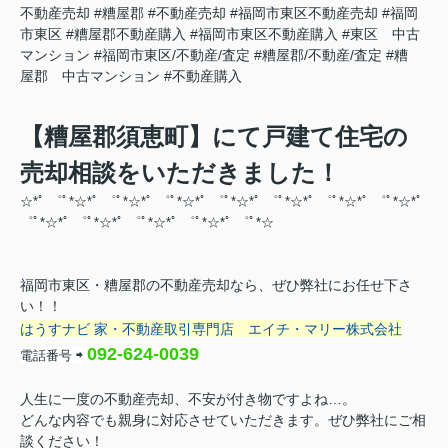
不動産売却
#糟屋郡
#不動産売却
#福岡市東区不動産売却
#福岡
市東区
#糟屋郡不動産購入
#福岡市東区不動産購入
#東区 中古
マンション
#福岡市東区/不動産/査定
#糟屋郡/不動産/査定
#糟
屋郡 中古マンション
#不動産購入
【糟屋郡須恵町】にて戸建て住宅の
売却相談をいただきました！
☆*ﾟ ゜ﾟ*☆*ﾟ ゜ﾟ*☆*ﾟ ゜ﾟ*☆*ﾟ ゜ﾟ*☆*ﾟ ゜ﾟ*☆*ﾟ ゜ﾟ*☆*ﾟ ゜ﾟ*☆*ﾟ
゜ﾟ*☆*ﾟ ゜ﾟ*☆*ﾟ ゜ﾟ*☆*ﾟ ゜ﾟ*☆
*ﾟ ゜ﾟ*☆
福岡市東区・糟屋郡の不動産売却なら、ぜひ弊社にお任せ下さ
い！！
はうすナビ 家・不動産取引専門店
エイチ・マリー株式会社
092-624-0039
電話番号
⇨
人生に一度の不動産売却、不安が付き物ですよね…。
どんな内容でも親身に対応させていただきます。ぜひ弊社にご相
談ください！