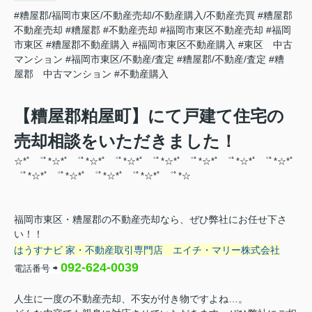
#糟屋郡/福岡市東区/不動産売却/不動産購入/不動産売買
#糟屋郡
不動産売却
#糟屋郡
#不動産売却
#福岡市東区不動産売却
#福岡
市東区
#糟屋郡不動産購入
#福岡市東区不動産購入
#東区 中古
マンション
#福岡市東区/不動産/査定
#糟屋郡/不動産/査定
#糟
屋郡 中古マンション
#不動産購入
【糟屋郡粕屋町】にて戸建て住宅の
売却相談をいただきました！
☆*ﾟ ゜ﾟ*☆*ﾟ ゜ﾟ*☆*ﾟ ゜ﾟ*☆*ﾟ ゜ﾟ*☆*ﾟ ゜ﾟ*☆*ﾟ ゜ﾟ*☆*ﾟ ゜ﾟ*☆*ﾟ
゜ﾟ*☆*ﾟ ゜ﾟ*☆*ﾟ ゜ﾟ*☆*ﾟ ゜ﾟ*☆
*ﾟ ゜ﾟ*☆
福岡市東区・糟屋郡の不動産売却なら、ぜひ弊社にお任せ下さ
い！！
はうすナビ 家・不動産取引専門店
エイチ・マリー株式会社
092-624-0039
電話番号
⇨
人生に一度の不動産売却、不安が付き物ですよね…。