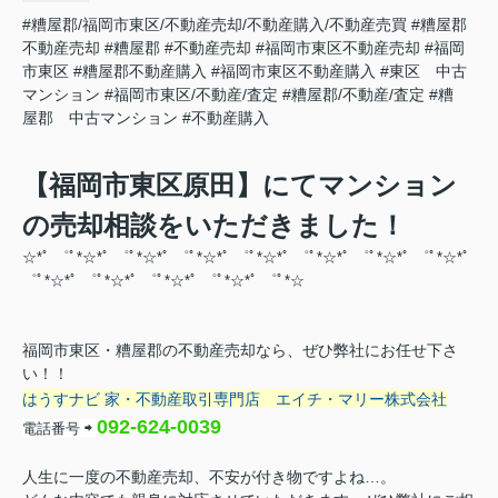
#糟屋郡/福岡市東区/不動産売却/不動産購入/不動産売買
#糟屋郡
不動産売却
#糟屋郡
#不動産売却
#福岡市東区不動産売却
#福岡
市東区
#糟屋郡不動産購入
#福岡市東区不動産購入
#東区 中古
マンション
#福岡市東区/不動産/査定
#糟屋郡/不動産/査定
#糟
屋郡 中古マンション
#不動産購入
【福岡市東区原田】にてマンション
の売却相談をいただきました！
☆*ﾟ ゜ﾟ*☆*ﾟ ゜ﾟ*☆*ﾟ ゜ﾟ*☆*ﾟ ゜ﾟ*☆*ﾟ ゜ﾟ*☆*ﾟ ゜ﾟ*☆*ﾟ ゜ﾟ*☆*ﾟ
゜ﾟ*☆*ﾟ ゜ﾟ*☆*ﾟ ゜ﾟ*☆*ﾟ ゜ﾟ*☆
*ﾟ ゜ﾟ*☆
福岡市東区・糟屋郡の不動産売却なら、ぜひ弊社にお任せ下さ
い！！
はうすナビ 家・不動産取引専門店
エイチ・マリー株式会社
092-624-0039
電話番号
⇨
人生に一度の不動産売却、不安が付き物ですよね…。