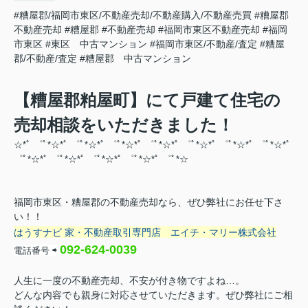
#糟屋郡/福岡市東区/不動産売却/不動産購入/不動産売買
#糟屋郡
不動産売却
#糟屋郡
#不動産売却
#福岡市東区不動産売却
#福岡
市東区
#東区 中古マンション
#福岡市東区/不動産/査定
#糟屋
郡/不動産/査定
#糟屋郡 中古マンション
【糟屋郡粕屋町】にて戸建て住宅の
売却相談をいただきました！
☆*ﾟ ゜ﾟ*☆*ﾟ ゜ﾟ*☆*ﾟ ゜ﾟ*☆*ﾟ ゜ﾟ*☆*ﾟ ゜ﾟ*☆*ﾟ ゜ﾟ*☆*ﾟ ゜ﾟ*☆*ﾟ
゜ﾟ*☆*ﾟ ゜ﾟ*☆*ﾟ ゜ﾟ*☆*ﾟ ゜ﾟ*☆
*ﾟ ゜ﾟ*☆
福岡市東区・糟屋郡の不動産売却なら、ぜひ弊社にお任せ下さ
い！！
はうすナビ 家・不動産取引専門店
エイチ・マリー株式会社
092-624-0039
電話番号
⇨
人生に一度の不動産売却、不安が付き物ですよね…。
どんな内容でも親身に対応させていただきます。ぜひ弊社にご相