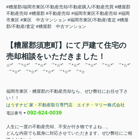
#糟屋郡/福岡市東区/不動産売却/不動産購入/不動産売買
#糟屋郡
不動産売却
#糟屋郡
#不動産売却
#福岡市東区不動産売却
#福岡
市東区
#東区 中古マンション
#福岡市東区/不動産/査定
#糟屋
郡/不動産/査定
#糟屋郡 中古マンション
【糟屋郡須恵町】にて戸建て住宅の
売却相談をいただきました！
☆*ﾟ ゜ﾟ*☆*ﾟ ゜ﾟ*☆*ﾟ ゜ﾟ*☆*ﾟ ゜ﾟ*☆*ﾟ ゜ﾟ*☆*ﾟ ゜ﾟ*☆*ﾟ ゜ﾟ*☆*ﾟ
゜ﾟ*☆*ﾟ ゜ﾟ*☆*ﾟ ゜ﾟ*☆*ﾟ ゜ﾟ*☆
*ﾟ ゜ﾟ*☆
福岡市東区・糟屋郡の不動産売却なら、ぜひ弊社にお任せ下さ
い！！
はうすナビ 家・不動産取引専門店
エイチ・マリー株式会社
092-624-0039
電話番号
⇨
人生に一度の不動産売却、不安が付き物ですよね…。
どんな内容でも親身に対応させていただきます。ぜひ弊社にご相