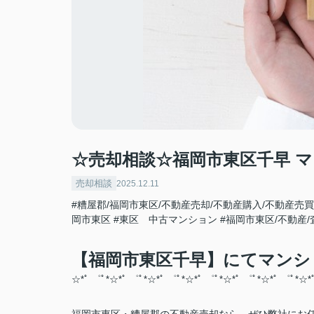
☆売却相談☆福岡市東区千早 
売却相談
2025.12.11
#糟屋郡/福岡市東区/不動産売却/不動産購入/不動産売買
岡市東区
#東区 中古マンション
#福岡市東区/不動産/
【福岡市東区千早】にてマンシ
☆*ﾟ ゜ﾟ*☆*ﾟ ゜ﾟ*☆*ﾟ ゜ﾟ*☆*ﾟ ゜ﾟ*☆*ﾟ ゜ﾟ*☆*ﾟ ゜ﾟ*☆*