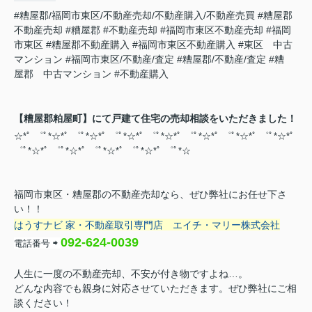
#糟屋郡/福岡市東区/不動産売却/不動産購入/不動産売買
#糟屋郡
不動産売却
#糟屋郡
#不動産売却
#福岡市東区不動産売却
#福岡
市東区
#糟屋郡不動産購入
#福岡市東区不動産購入
#東区 中古
マンション
#福岡市東区/不動産/査定
#糟屋郡/不動産/査定
#糟
屋郡 中古マンション
#不動産購入
【糟屋郡粕屋町】にて戸建て住宅の売却相談をいただきました！
☆*ﾟ ゜ﾟ*☆*ﾟ ゜ﾟ*☆*ﾟ ゜ﾟ*☆*ﾟ ゜ﾟ*☆*ﾟ ゜ﾟ*☆*ﾟ ゜ﾟ*☆*ﾟ ゜ﾟ*☆*ﾟ
゜ﾟ*☆*ﾟ ゜ﾟ*☆*ﾟ ゜ﾟ*☆*ﾟ ゜ﾟ*☆
*ﾟ ゜ﾟ*☆
福岡市東区・糟屋郡の不動産売却なら、ぜひ弊社にお任せ下さ
い！！
はうすナビ 家・不動産取引専門店
エイチ・マリー株式会社
092-624-0039
電話番号
⇨
人生に一度の不動産売却、不安が付き物ですよね…。
どんな内容でも親身に対応させていただきます。ぜひ弊社にご相
談ください！