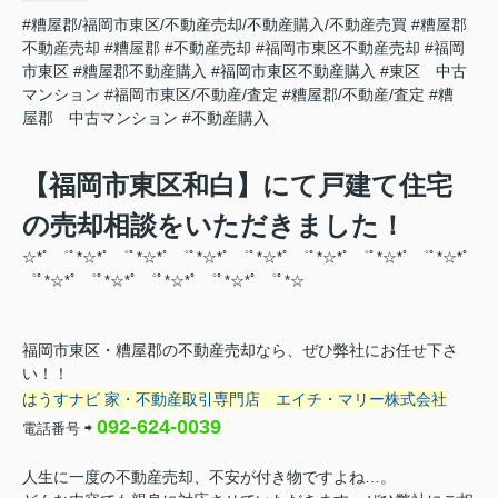
#糟屋郡/福岡市東区/不動産売却/不動産購入/不動産売買
#糟屋郡
不動産売却
#糟屋郡
#不動産売却
#福岡市東区不動産売却
#福岡
市東区
#糟屋郡不動産購入
#福岡市東区不動産購入
#東区 中古
マンション
#福岡市東区/不動産/査定
#糟屋郡/不動産/査定
#糟
屋郡 中古マンション
#不動産購入
【福岡市東区和白】にて戸建て住宅
の売却相談をいただきました！
☆*ﾟ ゜ﾟ*☆*ﾟ ゜ﾟ*☆*ﾟ ゜ﾟ*☆*ﾟ ゜ﾟ*☆*ﾟ ゜ﾟ*☆*ﾟ ゜ﾟ*☆*ﾟ ゜ﾟ*☆*ﾟ
゜ﾟ*☆*ﾟ ゜ﾟ*☆*ﾟ ゜ﾟ*☆*ﾟ ゜ﾟ*☆
*ﾟ ゜ﾟ*☆
福岡市東区・糟屋郡の不動産売却なら、ぜひ弊社にお任せ下さ
い！！
はうすナビ 家・不動産取引専門店
エイチ・マリー株式会社
092-624-0039
電話番号
⇨
人生に一度の不動産売却、不安が付き物ですよね…。