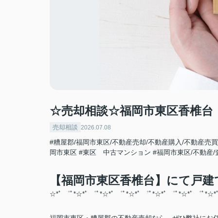
☆売却相談☆福岡市東区香椎台
売却相談
2026.07.08
#糟屋郡/福岡市東区/不動産売却/不動産購入/不動産売買
岡市東区
#東区 中古マンション
#福岡市東区/不動産/
【福岡市東区香椎台】にて戸建
☆*ﾟ ゜ﾟ*☆*ﾟ ゜ﾟ*☆*ﾟ ゜ﾟ*☆*ﾟ ゜ﾟ*☆*ﾟ ゜ﾟ*☆*ﾟ ゜ﾟ*☆*