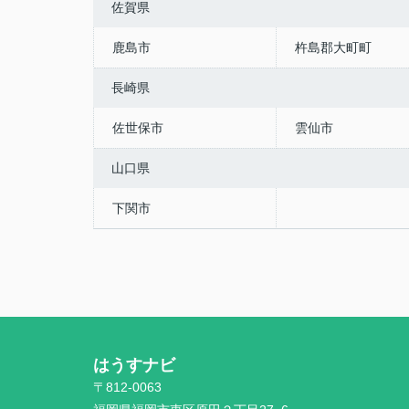
佐賀県
鹿島市
杵島郡大町町
長崎県
佐世保市
雲仙市
山口県
下関市
はうすナビ
〒812-0063