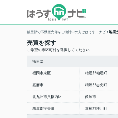
地図
糟屋郡で不動産売却をご検討中の方ははうす・ナビ
売買を探す
ご希望の市区町村を選択してください
福岡県
福岡市東区
糟屋郡粕屋町
嘉麻市
糟屋郡志免町
北九州市八幡西区
飯塚市
糟屋郡宇美町
嘉穂郡桂川町