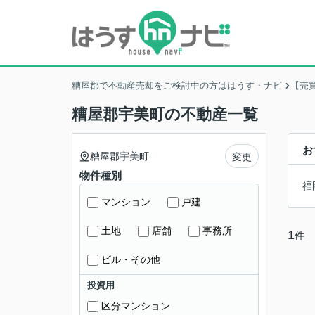
糟屋郡で不動産売却をご検討中の方ははうす・ナビ
【売
糟屋郡宇美町の不動産一覧
お
糟屋郡宇美町
変更
物件種別
福
マンション
戸建
土地
店舗
事務所
1
件
ビル・その他
投資用
区分マンション