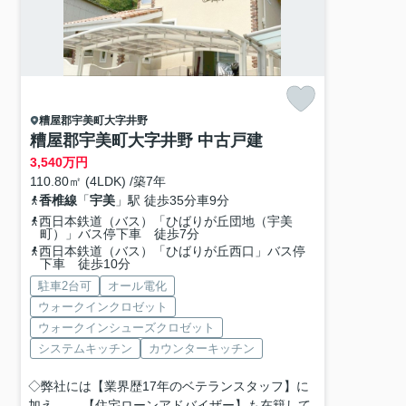
糟屋郡宇美町
大字井野
糟屋郡宇美町大字井野 中古戸建
3,540
万円
110.80㎡ (4LDK) /築7年
香椎線
「
宇美
」駅 徒歩35分車9分
西日本鉄道（バス）「ひばりが丘団地（宇美
町）」バス停下車 徒歩7分
西日本鉄道（バス）「ひばりが丘西口」バス停
下車 徒歩10分
駐車2台可
オール電化
ウォークインクロゼット
ウォークインシューズクロゼット
システムキッチン
カウンターキッチン
◇弊社には【業界歴17年のベテランスタッフ】に
加え、 【住宅ローンアドバイザー】も在籍して