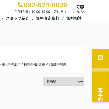
092-624-0039
0
営業時間：10:00-19:00 定休日：
お気に入り
スタッフ紹介
無料査定依頼
無料相談
麻市
/
太宰府市
/
下関市
/
飯塚市
/
糟屋郡宇美町
来店予約