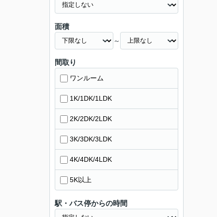
面積
～
間取り
ワンルーム
1K/1DK/1LDK
2K/2DK/2LDK
3K/3DK/3LDK
4K/4DK/4LDK
5K以上
駅・バス停からの時間