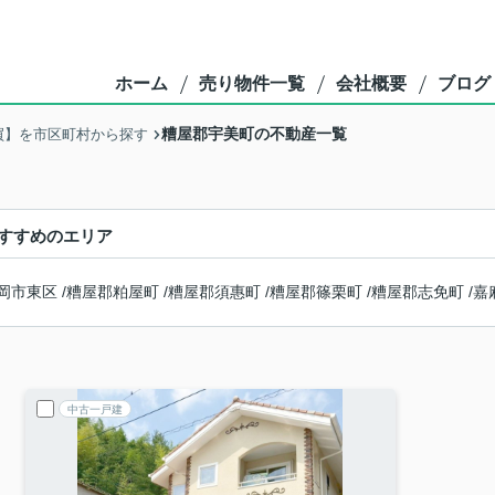
ホーム
売り物件一覧
会社概要
ブログ
糟屋郡宇美町の不動産一覧
買】を市区町村から探す
すすめのエリア
岡市東区
/
糟屋郡粕屋町
/
糟屋郡須惠町
/
糟屋郡篠栗町
/
糟屋郡志免町
/
嘉
中古一戸建