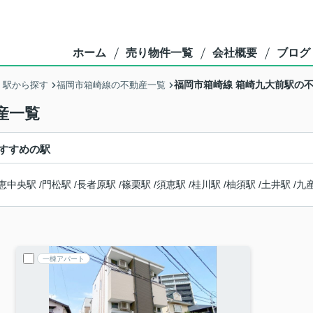
ホーム
売り物件一覧
会社概要
ブログ
福岡市箱崎線 箱崎九大前駅の
・駅から探す
福岡市箱崎線の不動産一覧
産一覧
すすめの駅
恵中央駅
/
門松駅
/
長者原駅
/
篠栗駅
/
須恵駅
/
桂川駅
/
柚須駅
/
土井駅
/
九
一棟アパート