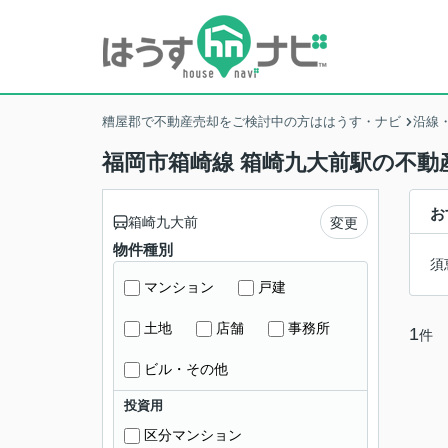
糟屋郡で不動産売却をご検討中の方ははうす・ナビ
沿線
福岡市箱崎線 箱崎九大前駅の不動
お
箱崎九大前
変更
物件種別
須
マンション
戸建
土地
店舗
事務所
1
件
ビル・その他
投資用
区分マンション