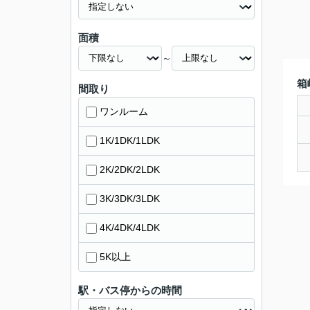
面積
～
箱
間取り
ワンルーム
1K/1DK/1LDK
2K/2DK/2LDK
3K/3DK/3LDK
4K/4DK/4LDK
5K以上
駅・バス停からの時間