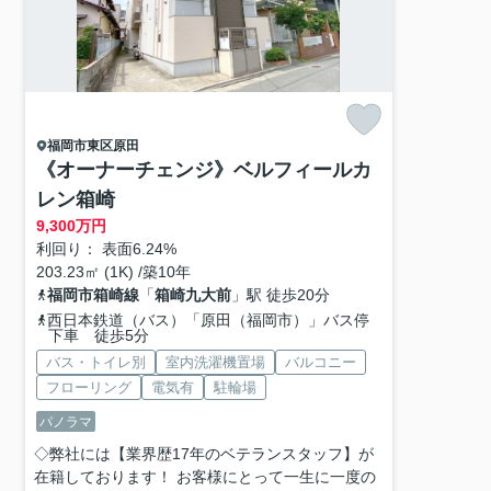
福岡市東区
原田
《オーナーチェンジ》ベルフィールカ
レン箱崎
9,300
万円
利回り： 表面6.24%
203.23㎡ (1K) /築10年
福岡市箱崎線
「
箱崎九大前
」駅 徒歩20分
西日本鉄道（バス）「原田（福岡市）」バス停
下車 徒歩5分
バス・トイレ別
室内洗濯機置場
バルコニー
フローリング
電気有
駐輪場
パノラマ
◇弊社には【業界歴17年のベテランスタッフ】が
在籍しております！ お客様にとって一生に一度の