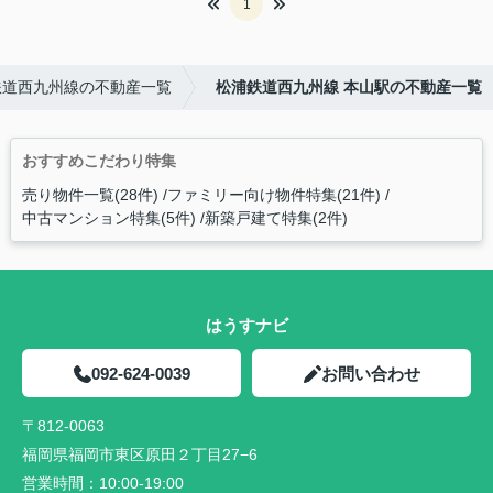
1
鉄道西九州線の不動産一覧
松浦鉄道西九州線 本山駅の不動産一覧
おすすめこだわり特集
売り物件一覧(28件)
ファミリー向け物件特集(21件)
中古マンション特集(5件)
新築戸建て特集(2件)
はうすナビ
092-624-0039
お問い合わせ
〒812-0063
福岡県福岡市東区原田２丁目27−6
営業時間：
10:00-19:00