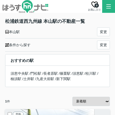
0
お気に入り
松浦鉄道西九州線 本山駅の不動産一覧
本山駅
変更
条件から探す
変更
おすすめの駅
須恵中央駅
/
門松駅
/
長者原駅
/
篠栗駅
/
須恵駅
/
桂川駅
/
柚須駅
/
土井駅
/
九産大前駅
/
新下関駅
1
件
売地