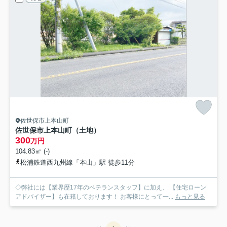
佐世保市上本山町
佐世保市上本山町（土地）
300
万円
104.83㎡ (-)
松浦鉄道西九州線「本山」駅 徒歩11分
◇弊社には【業界歴17年のベテランスタッフ】に加え、 【住宅ローン
アドバイザー】も在籍しております！ お客様にとって一...
もっと見る