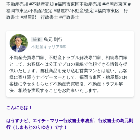
不動産売却
#不動産売却
#福岡市東区不動産売却
#福岡市東区
#
福岡市東区/不動産/査定
#糟屋郡/不動産/査定
#福岡市東区 行
政書士
#糟屋郡 行政書士
#行政書士
島元 則行
筆者
不動産キャリア6年
不動産売買専門家、不動産トラブル解決専門家、相続専門家
として、お客様へは公正でプロの目線で信頼できる情報を提
供いたします。自社商品を売り込む営業マンとは違い、お客
様に寄り添うナビゲーターとして、福岡市東区・糟屋郡のお
客様に幸せをもらたす不動産売買取引、不動産トラブル解
決、相続を実現することをお約束いたします。
こんにちは！
はうすナビ、エイチ・マリー行政書士事務所、行政書士の島元則
行（しまもとのりゆき）です！