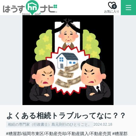
0
お気に入り
よくある相続トラブルってなに？？
相続の専門家（行政書士）島元則行のひとりごと。
2024.02.18
#糟屋郡/福岡市東区/不動産売却/不動産購入/不動産売買
#糟屋郡