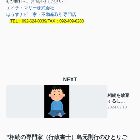
ぜひ弊社へ、お問合せください！
エイチ・マリー株式会社
はうすナビ 家・不動産取引専門店
（
TEL：092-624-0039/FAX：092-409-6280
）
NEXT
相続を放棄
するに
は？？
2024.02.18
”相続の専門家（行政書士）島元則行のひとりご