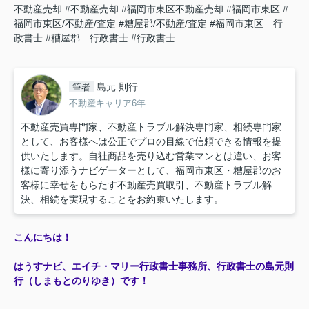
不動産売却
#不動産売却
#福岡市東区不動産売却
#福岡市東区
#
福岡市東区/不動産/査定
#糟屋郡/不動産/査定
#福岡市東区 行
政書士
#糟屋郡 行政書士
#行政書士
島元 則行
筆者
不動産キャリア6年
不動産売買専門家、不動産トラブル解決専門家、相続専門家
として、お客様へは公正でプロの目線で信頼できる情報を提
供いたします。自社商品を売り込む営業マンとは違い、お客
様に寄り添うナビゲーターとして、福岡市東区・糟屋郡のお
客様に幸せをもらたす不動産売買取引、不動産トラブル解
決、相続を実現することをお約束いたします。
こんにちは！
はうすナビ、エイチ・マリー行政書士事務所、行政書士の島元則
行（しまもとのりゆき）です！