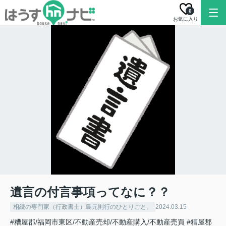
0
お気に入り
遺言の付言事項ってなに？？
相続の専門家（行政書士）島元則行のひとりごと。
2024.03.15
#糟屋郡/福岡市東区/不動産売却/不動産購入/不動産売買
#糟屋郡