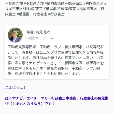
不動産売却
#不動産売却
#福岡市東区不動産売却
#福岡市東区
#
福岡市東区/不動産/査定
#糟屋郡/不動産/査定
#福岡市東区 行
政書士
#糟屋郡 行政書士
#行政書士
島元 則行
筆者
不動産キャリア6年
不動産売買専門家、不動産トラブル解決専門家、相続専門家
として、お客様へは公正でプロの目線で信頼できる情報を提
供いたします。自社商品を売り込む営業マンとは違い、お客
様に寄り添うナビゲーターとして、福岡市東区・糟屋郡のお
客様に幸せをもらたす不動産売買取引、不動産トラブル解
決、相続を実現することをお約束いたします。
こんにちは！
はうすナビ、エイチ・マリー行政書士事務所、行政書士の島元則
行（しまもとのりゆき）です！