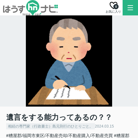
0
お気に入り
遺言をする能力ってあるの？？
相続の専門家（行政書士）島元則行のひとりごと。
2024.03.15
#糟屋郡/福岡市東区/不動産売却/不動産購入/不動産売買
#糟屋郡