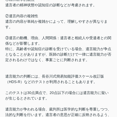
遺言者の精神状態や認知症の診断などが考慮されます。
②遺言内容の複雑性
遺言の内容が単純か複雑かによって、理解しやすさが異なりま
す。
③遺言の動機、理由、人間関係：遺言者と相続人や受遺者との関
係などが影響します。
特に、高齢者や認知症の診断を受けている場合、遺言能力が争点
となることがありますが、医師の診断だけで一律に遺言能力が否
定されるわけではなく、事案ごとに判断されます。
遺言能力の判断には、長谷川式簡易知能評価スケール改訂版
（HDS-R）などのテストが利用されることもあります。
このテストは30点満点で、20点以下の場合には遺言能力に疑い
が生じるとされています。
遺言能力が争われる場合、裁判所は医学的な判断を尊重しつつ、
法的な判断を行います。遺言者の意思が正確に反映されるよう、