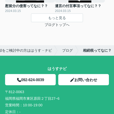
慰留分の侵害ってなに？？
遺言の付言事項ってなに？？
2024.03.15
2024.03.15
もっと見る
ブログトップへ
却をご検討中の方ははうす・ナビ
ブログ
相続税ってなに？
はうすナビ
092-624-0039
お問い合わせ
〒812-0063
福岡県福岡市東区原田２丁目27−6
営業時間：
10:00-19:00
定休日：
-