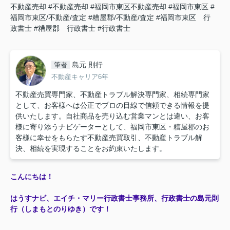
不動産売却
#不動産売却
#福岡市東区不動産売却
#福岡市東区
#
福岡市東区/不動産/査定
#糟屋郡/不動産/査定
#福岡市東区 行
政書士
#糟屋郡 行政書士
#行政書士
島元 則行
筆者
不動産キャリア6年
不動産売買専門家、不動産トラブル解決専門家、相続専門家
として、お客様へは公正でプロの目線で信頼できる情報を提
供いたします。自社商品を売り込む営業マンとは違い、お客
様に寄り添うナビゲーターとして、福岡市東区・糟屋郡のお
客様に幸せをもらたす不動産売買取引、不動産トラブル解
決、相続を実現することをお約束いたします。
こんにちは！
はうすナビ、エイチ・マリー行政書士事務所、行政書士の島元則
行（しまもとのりゆき）です！