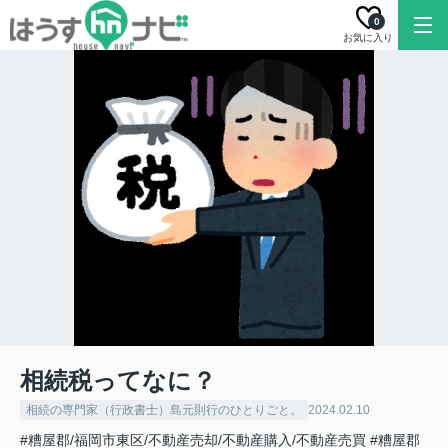
0
お気に入り
相続税ってなに？
相続の専門家（行政書士）島元則行のひとりごと。
2024.02.10
#糟屋郡/福岡市東区/不動産売却/不動産購入/不動産売買
#糟屋郡