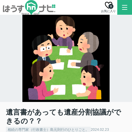
0
お気に入り
遺言書があっても遺産分割協議がで
きるの？？
相続の専門家（行政書士）島元則行のひとりごと。
2024.02.23