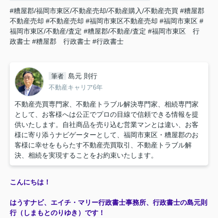
#糟屋郡/福岡市東区/不動産売却/不動産購入/不動産売買
#糟屋郡
不動産売却
#不動産売却
#福岡市東区不動産売却
#福岡市東区
#
福岡市東区/不動産/査定
#糟屋郡/不動産/査定
#福岡市東区 行
政書士
#糟屋郡 行政書士
#行政書士
島元 則行
筆者
不動産キャリア6年
不動産売買専門家、不動産トラブル解決専門家、相続専門家
として、お客様へは公正でプロの目線で信頼できる情報を提
供いたします。自社商品を売り込む営業マンとは違い、お客
様に寄り添うナビゲーターとして、福岡市東区・糟屋郡のお
客様に幸せをもらたす不動産売買取引、不動産トラブル解
決、相続を実現することをお約束いたします。
こんにちは！
はうすナビ、エイチ・マリー行政書士事務所、行政書士の島元則
行（しまもとのりゆき）です！